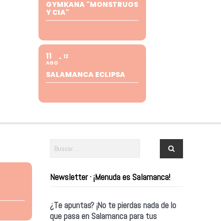
GYMKANA "MONSTRUOS
Y CIA"
11
12
AGO
SALAMANCA ECLIPSA
Newsletter · ¡Menuda es Salamanca!
¿Te apuntas? ¡No te pierdas nada de lo
que pasa en Salamanca para tus