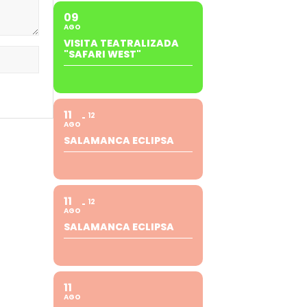
09
AGO
VISITA TEATRALIZADA
"SAFARI WEST"
11
12
AGO
SALAMANCA ECLIPSA
11
12
AGO
SALAMANCA ECLIPSA
11
AGO