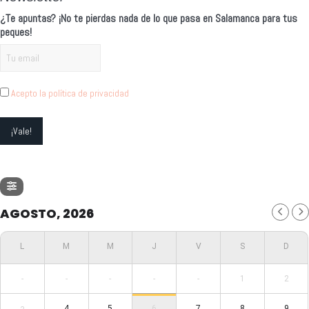
¿Te apuntas? ¡No te pierdas nada de lo que pasa en Salamanca para tus
peques!
Acepto la política de privacidad
AGOSTO, 2026
-
-
-
-
-
1
2
4
5
6
7
8
9