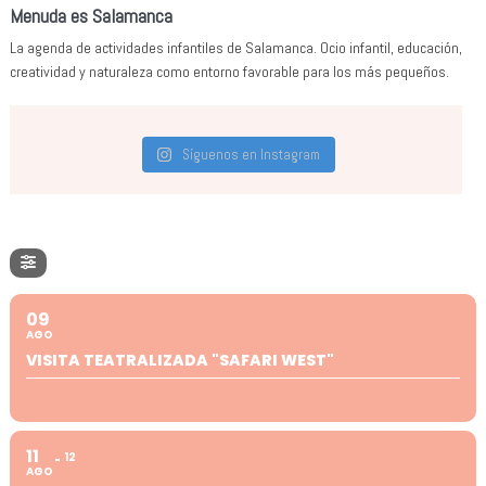
Menuda es Salamanca
La agenda de actividades infantiles de Salamanca. Ocio infantil, educación,
creatividad y naturaleza como entorno favorable para los más pequeños.
Síguenos en Instagram
09
AGO
VISITA TEATRALIZADA "SAFARI WEST"
11
12
AGO