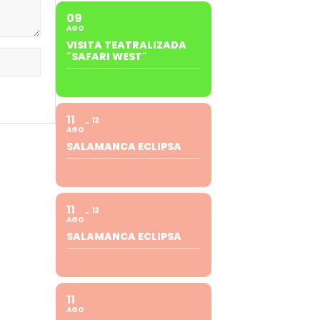
09
AGO
VISITA TEATRALIZADA
"SAFARI WEST"
11
12
AGO
SALAMANCA ECLIPSA
11
12
AGO
SALAMANCA ECLIPSA
11
AGO