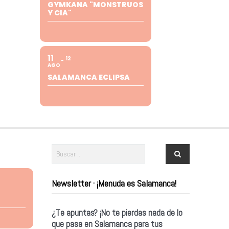
GYMKANA "MONSTRUOS
Y CIA"
11
12
AGO
SALAMANCA ECLIPSA
Newsletter · ¡Menuda es Salamanca!
¿Te apuntas? ¡No te pierdas nada de lo
que pasa en Salamanca para tus