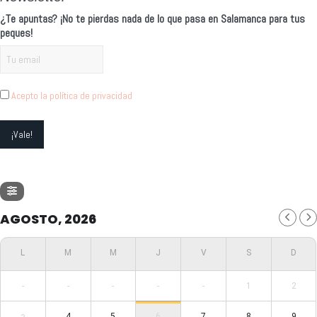
¿Te apuntas? ¡No te pierdas nada de lo que pasa en Salamanca para tus
peques!
Acepto la política de privacidad
AGOSTO, 2026
-
-
-
-
-
1
2
4
5
6
7
8
9