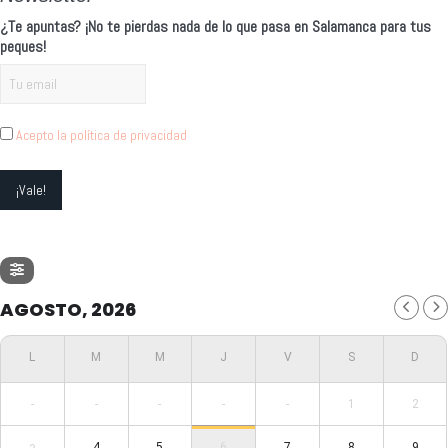
¿Te apuntas? ¡No te pierdas nada de lo que pasa en Salamanca para tus
peques!
Acepto la política de privacidad
AGOSTO, 2026
-
-
-
-
-
1
2
4
5
6
7
8
9