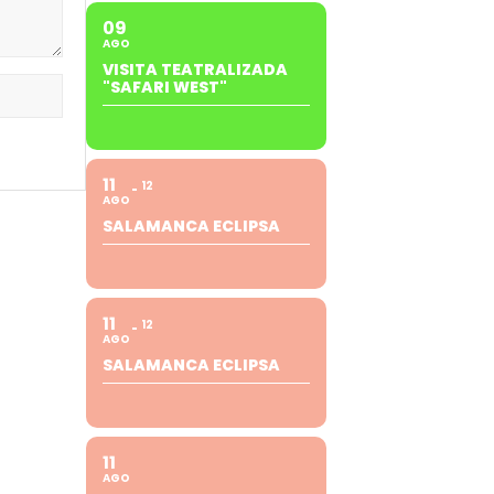
09
AGO
VISITA TEATRALIZADA
"SAFARI WEST"
11
12
AGO
SALAMANCA ECLIPSA
11
12
AGO
SALAMANCA ECLIPSA
11
AGO