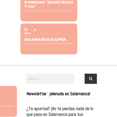
GYMKANA "MONSTRUOS
Y CIA"
11
12
AGO
SALAMANCA ECLIPSA
Newsletter · ¡Menuda es Salamanca!
¿Te apuntas? ¡No te pierdas nada de lo
que pasa en Salamanca para tus