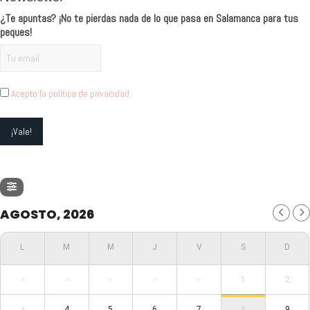
¿Te apuntas? ¡No te pierdas nada de lo que pasa en Salamanca para tus
peques!
Acepto la política de privacidad
AGOSTO, 2026
-
-
-
-
-
1
2
4
5
6
7
8
9