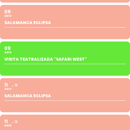
09
AGO
SALAMANCA ECLIPSA
09
AGO
VISITA TEATRALIZADA "SAFARI WEST"
11
12
AGO
SALAMANCA ECLIPSA
11
12
AGO