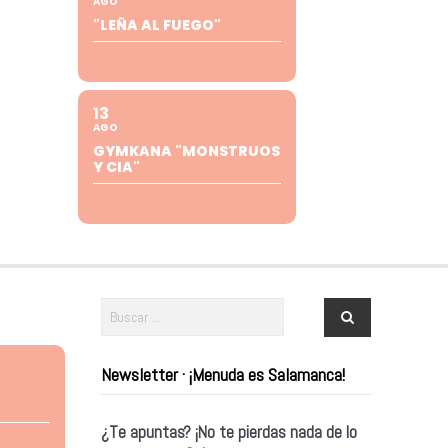
AGO
"LEÑA AL FUEGO"
13
AGO
GYMKANA "MONSTRUOS
Y CIA"
Newsletter · ¡Menuda es Salamanca!
¿Te apuntas? ¡No te pierdas nada de lo