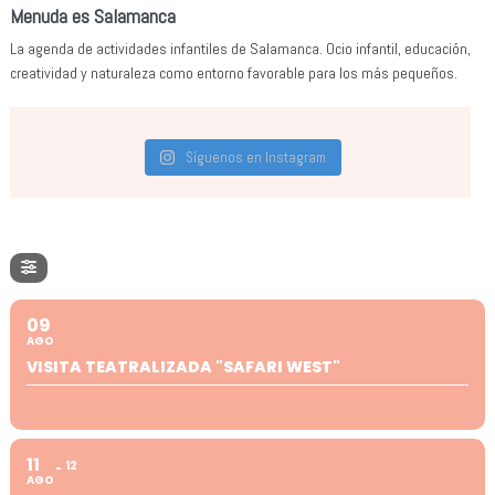
Menuda es Salamanca
La agenda de actividades infantiles de Salamanca. Ocio infantil, educación,
creatividad y naturaleza como entorno favorable para los más pequeños.
Síguenos en Instagram
09
AGO
VISITA TEATRALIZADA "SAFARI WEST"
11
12
AGO