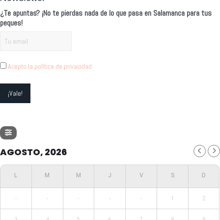
¿Te apuntas? ¡No te pierdas nada de lo que pasa en Salamanca para tus
peques!
Acepto la política de privacidad
AGOSTO, 2026
-
-
-
-
-
1
2
3
4
5
6
7
8
9