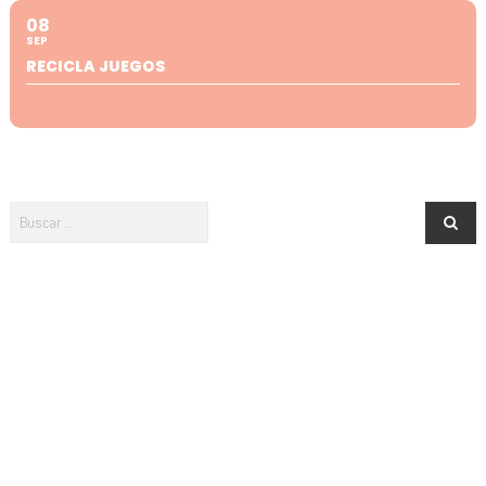
08
SEP
RECICLA JUEGOS
Newsletter · ¡Menuda es Salamanca!
¿Te apuntas? ¡No te pierdas nada de lo que pasa en Salamanca para
tus peques!
Acepto la política de privacidad