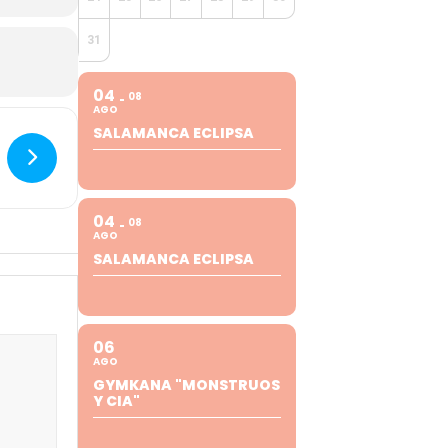
31
04
08
AGO
SALAMANCA ECLIPSA
04
08
AGO
SALAMANCA ECLIPSA
06
AGO
GYMKANA "MONSTRUOS
Y CIA"