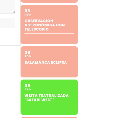
06
AGO
OBSERVACIÓN
ASTRONÓMICA CON
TELESCOPIO
09
AGO
SALAMANCA ECLIPSA
09
AGO
VISITA TEATRALIZADA
"SAFARI WEST"