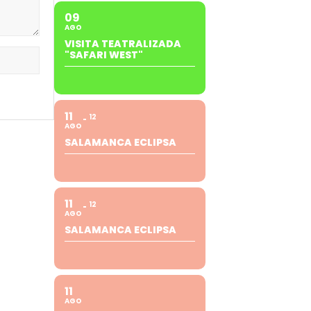
09
AGO
VISITA TEATRALIZADA
"SAFARI WEST"
11
12
AGO
SALAMANCA ECLIPSA
11
12
AGO
SALAMANCA ECLIPSA
11
AGO