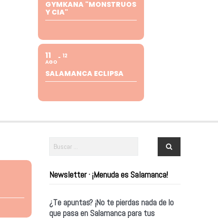
GYMKANA "MONSTRUOS
Y CIA"
11
12
AGO
SALAMANCA ECLIPSA
Newsletter · ¡Menuda es Salamanca!
¿Te apuntas? ¡No te pierdas nada de lo
que pasa en Salamanca para tus