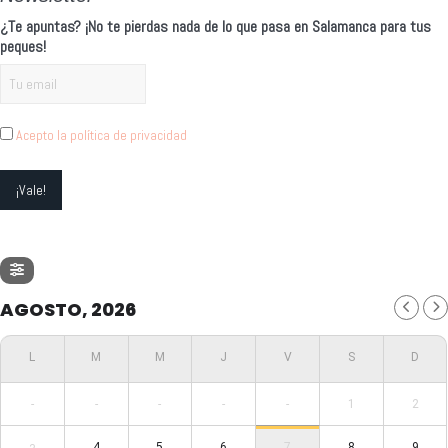
¿Te apuntas? ¡No te pierdas nada de lo que pasa en Salamanca para tus
peques!
Acepto la política de privacidad
AGOSTO, 2026
-
-
-
-
-
1
2
4
5
6
7
8
9