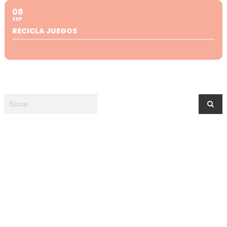
08
SEP
RECICLA JUEGOS
Newsletter · ¡Menuda es Salamanca!
¿Te apuntas? ¡No te pierdas nada de lo que pasa en Salamanca para
tus peques!
Acepto la política de privacidad