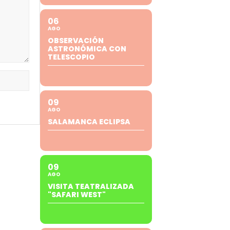
06
AGO
OBSERVACIÓN
ASTRONÓMICA CON
TELESCOPIO
09
AGO
SALAMANCA ECLIPSA
09
AGO
VISITA TEATRALIZADA
"SAFARI WEST"