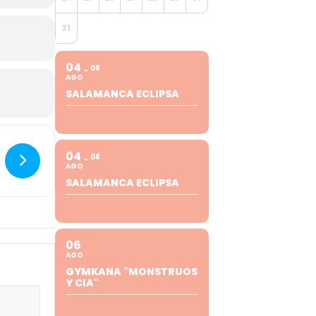
31
04
08
AGO
SALAMANCA ECLIPSA
04
08
AGO
SALAMANCA ECLIPSA
06
AGO
GYMKANA "MONSTRUOS
Y CIA"