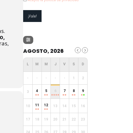
s.
o,
ras,
AGOSTO, 2026
-
-
-
-
-
1
2
4
5
6
7
8
9
3
11
12
10
13
14
15
16
17
18
19
20
21
22
23
24
25
26
27
28
29
30