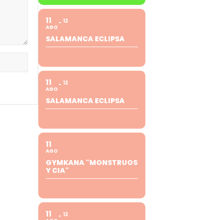
11
12
AGO
SALAMANCA ECLIPSA
11
12
AGO
SALAMANCA ECLIPSA
11
AGO
GYMKANA "MONSTRUOS
Y CIA"
11
12