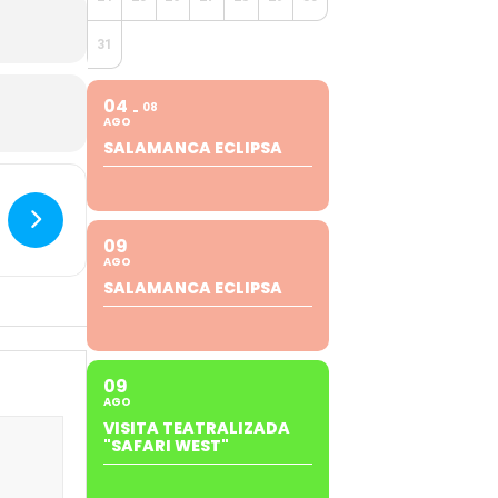
31
04
08
AGO
SALAMANCA ECLIPSA
09
AGO
SALAMANCA ECLIPSA
09
AGO
VISITA TEATRALIZADA
"SAFARI WEST"