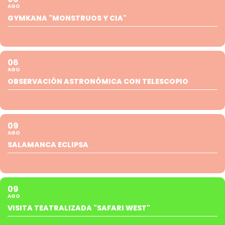
AGO
GYMKANA "MONSTRUOS Y CIA"
06
AGO
OBSERVACIÓN ASTRONÓMICA CON TELESCOPIO
09
AGO
SALAMANCA ECLIPSA
09
AGO
VISITA TEATRALIZADA "SAFARI WEST"