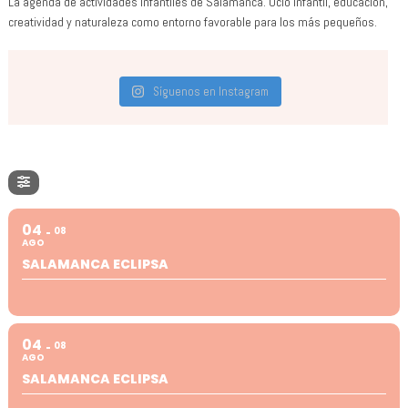
La agenda de actividades infantiles de Salamanca. Ocio infantil, educación,
creatividad y naturaleza como entorno favorable para los más pequeños.
Síguenos en Instagram
04
08
AGO
SALAMANCA ECLIPSA
04
08
AGO
SALAMANCA ECLIPSA