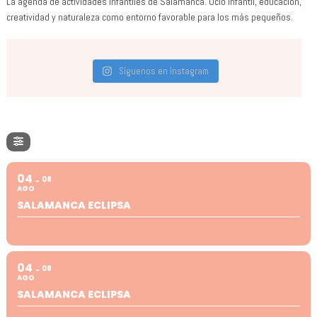
La agenda de actividades infantiles de Salamanca. Ocio infantil, educación,
creatividad y naturaleza como entorno favorable para los más pequeños.
Síguenos en Instagram
04
08
AGO
SALAMANCA ECLIPSA
04
08
AGO
SALAMANCA ECLIPSA