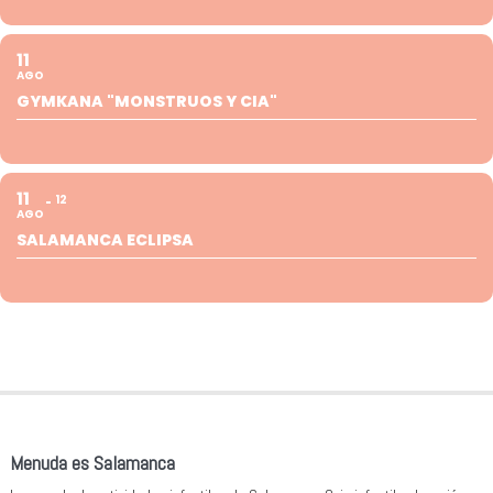
11
AGO
GYMKANA "MONSTRUOS Y CIA"
11
12
AGO
SALAMANCA ECLIPSA
Menuda es Salamanca