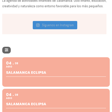
La agenda de actividades infantiles de Salamanca. Ocio infantil, educación,
creatividad y naturaleza como entorno favorable para los más pequeños.
Síguenos en Instagram
04
08
AGO
SALAMANCA ECLIPSA
04
08
AGO
SALAMANCA ECLIPSA