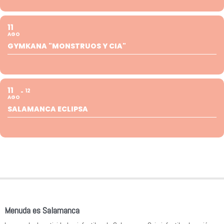
11
AGO
GYMKANA "MONSTRUOS Y CIA"
11
12
AGO
SALAMANCA ECLIPSA
Menuda es Salamanca