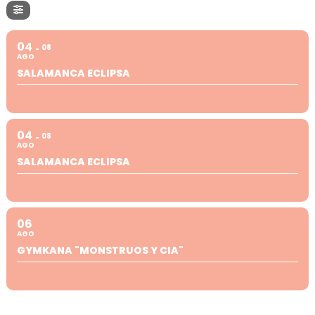
04
08
AGO
SALAMANCA ECLIPSA
04
08
AGO
SALAMANCA ECLIPSA
06
AGO
GYMKANA "MONSTRUOS Y CIA"