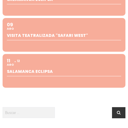
09
AGO
VISITA TEATRALIZADA "SAFARI WEST"
11
12
AGO
SALAMANCA ECLIPSA