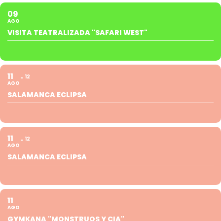
09
AGO
VISITA TEATRALIZADA "SAFARI WEST"
11
12
AGO
SALAMANCA ECLIPSA
11
12
AGO
SALAMANCA ECLIPSA
11
AGO
GYMKANA "MONSTRUOS Y CIA"