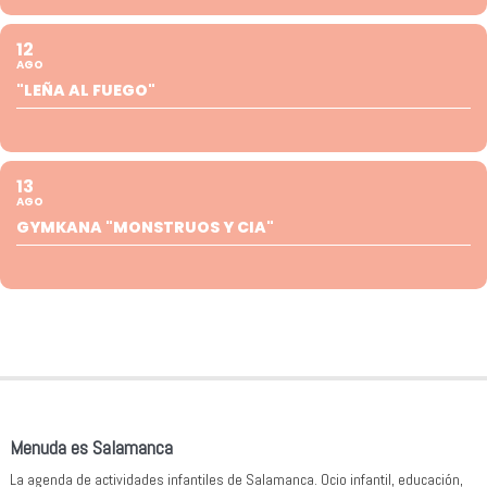
12
AGO
"LEÑA AL FUEGO"
13
AGO
GYMKANA "MONSTRUOS Y CIA"
Menuda es Salamanca
La agenda de actividades infantiles de Salamanca. Ocio infantil, educación,