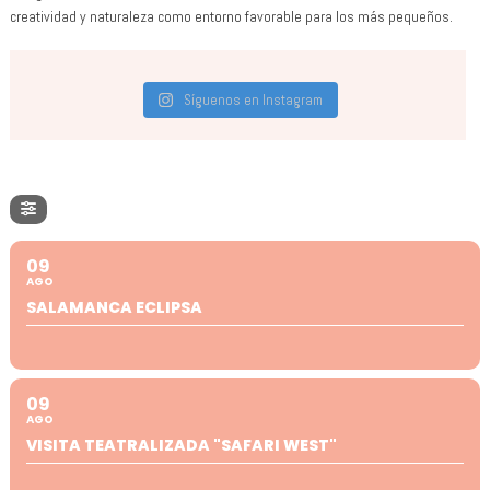
creatividad y naturaleza como entorno favorable para los más pequeños.
Síguenos en Instagram
09
AGO
SALAMANCA ECLIPSA
09
AGO
VISITA TEATRALIZADA "SAFARI WEST"