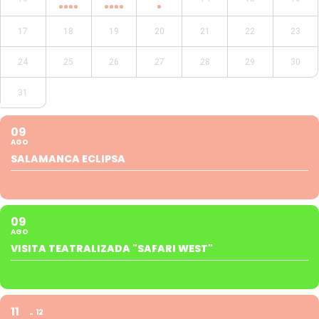
17
18
19
20
21
22
23
24
25
26
27
28
29
30
31
09
AGO
SALAMANCA ECLIPSA
09
AGO
VISITA TEATRALIZADA "SAFARI WEST"
11
12