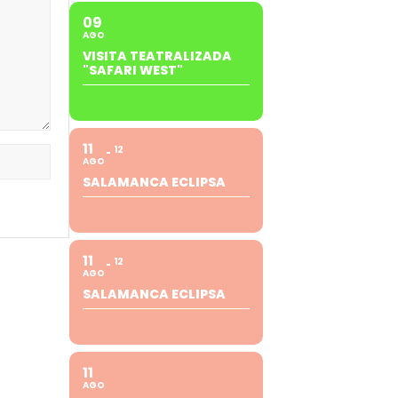
09
AGO
VISITA TEATRALIZADA
"SAFARI WEST"
11
12
AGO
SALAMANCA ECLIPSA
11
12
AGO
SALAMANCA ECLIPSA
11
AGO