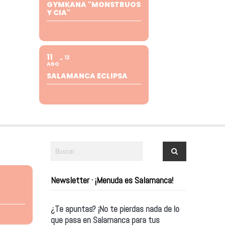
GYMKANA "MONSTRUOS
Y CIA"
11
12
AGO
SALAMANCA ECLIPSA
Newsletter · ¡Menuda es Salamanca!
¿Te apuntas? ¡No te pierdas nada de lo
que pasa en Salamanca para tus