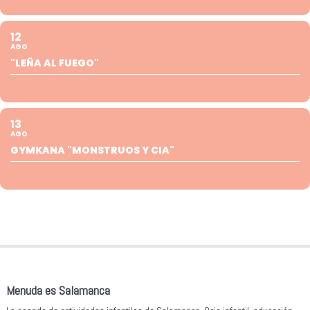
12
AGO
"LEÑA AL FUEGO"
13
AGO
GYMKANA "MONSTRUOS Y CIA"
Menuda es Salamanca