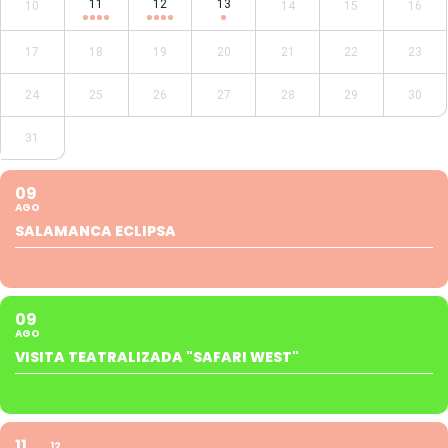
11
12
13
10
14
15
16
17
18
19
20
21
22
23
24
25
26
27
28
29
30
31
09
AGO
SALAMANCA ECLIPSA
09
AGO
VISITA TEATRALIZADA "SAFARI WEST"
11
12