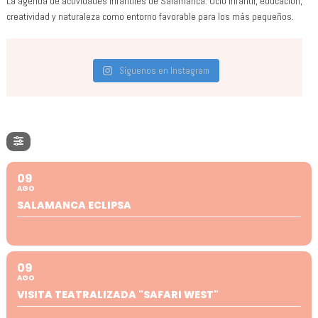
La agenda de actividades infantiles de Salamanca. Ocio infantil, educación,
creatividad y naturaleza como entorno favorable para los más pequeños.
Síguenos en Instagram
09
AGO
SALAMANCA ECLIPSA
09
AGO
VISITA TEATRALIZADA "SAFARI WEST"