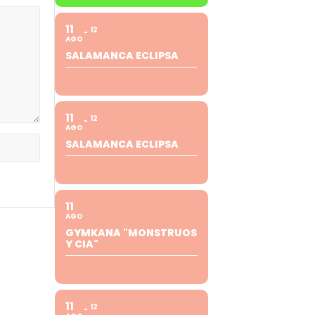
11
12
AGO
SALAMANCA ECLIPSA
11
12
AGO
SALAMANCA ECLIPSA
11
AGO
GYMKANA "MONSTRUOS
Y CIA"
11
12