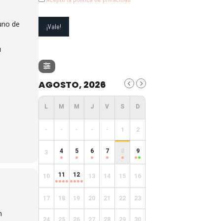
uno de
u
AGOSTO, 2026
-
-
-
-
-
1
2
4
5
6
7
8
9
3
11
12
10
13
14
15
16
17
18
19
20
21
22
23
n
24
25
26
27
28
29
30