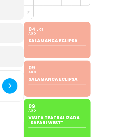
31
04
08
AGO
SALAMANCA ECLIPSA
09
AGO
SALAMANCA ECLIPSA
09
AGO
VISITA TEATRALIZADA
"SAFARI WEST"