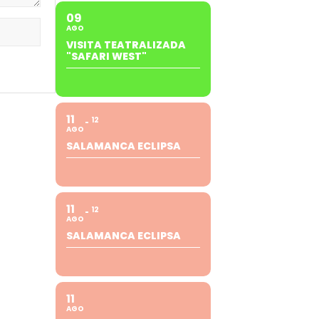
09
AGO
VISITA TEATRALIZADA
"SAFARI WEST"
11
12
AGO
SALAMANCA ECLIPSA
11
12
AGO
SALAMANCA ECLIPSA
11
AGO