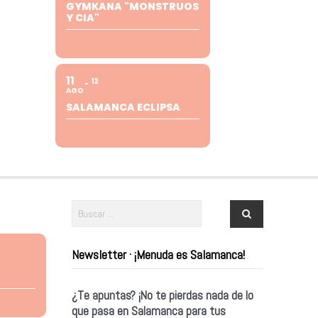
GYMKANA "MONSTRUOS
Y CIA"
11
12
AGO
SALAMANCA ECLIPSA
Newsletter · ¡Menuda es Salamanca!
¿Te apuntas? ¡No te pierdas nada de lo
que pasa en Salamanca para tus