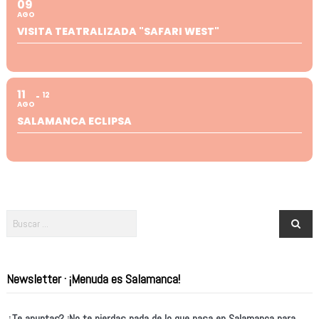
09
AGO
VISITA TEATRALIZADA "SAFARI WEST"
11
12
AGO
SALAMANCA ECLIPSA
Newsletter · ¡Menuda es Salamanca!
¿Te apuntas? ¡No te pierdas nada de lo que pasa en Salamanca para