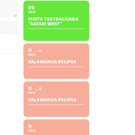
09
AGO
VISITA TEATRALIZADA
"SAFARI WEST"
11
12
AGO
SALAMANCA ECLIPSA
11
12
AGO
SALAMANCA ECLIPSA
11
AGO