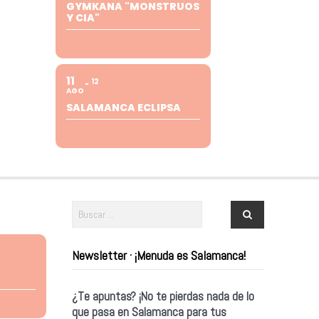
GYMKANA "MONSTRUOS
Y CIA"
11
12
AGO
SALAMANCA ECLIPSA
Newsletter · ¡Menuda es Salamanca!
¿Te apuntas? ¡No te pierdas nada de lo
que pasa en Salamanca para tus