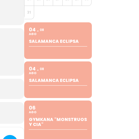
31
04
08
AGO
SALAMANCA ECLIPSA
04
08
AGO
SALAMANCA ECLIPSA
06
AGO
GYMKANA "MONSTRUOS
Y CIA"