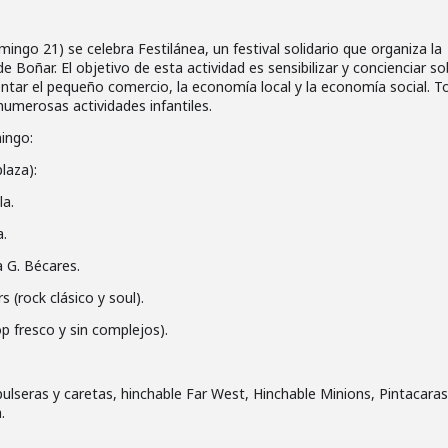
mingo 21) se celebra Festilánea,
un festival solidario que organiza la
 Boñar. El objetivo de esta actividad es sensibilizar y concienciar so
tar el pequeño comercio, la economía local y la economía social. T
numerosas actividades infantiles.
ingo:
plaza):
la.
a.
a G. Bécares.
 (rock clásico y soul).
p fresco y sin complejos).
e pulseras y caretas, hinchable Far West, Hinchable Minions, Pintacara
.