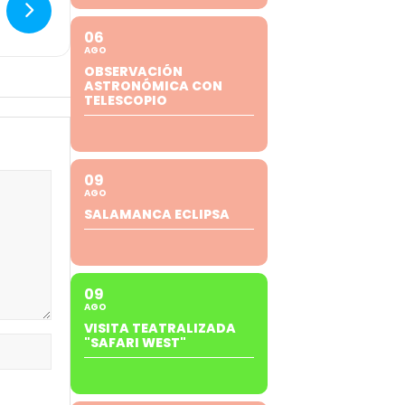
06
AGO
OBSERVACIÓN
ASTRONÓMICA CON
TELESCOPIO
09
AGO
SALAMANCA ECLIPSA
09
AGO
VISITA TEATRALIZADA
"SAFARI WEST"