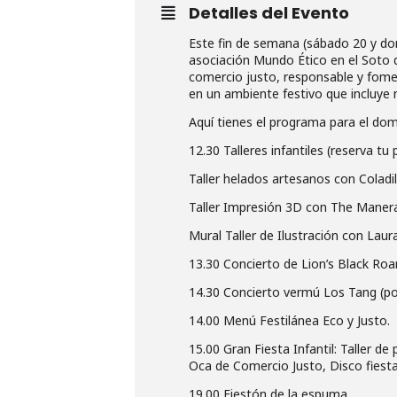
Detalles del Evento
Este fin de semana (sábado 20 y do
asociación Mundo Ético en el Soto de
comercio justo, responsable y fomen
en un ambiente festivo que incluye 
Aquí tienes el programa para el dom
12.30 Talleres infantiles (reserva tu 
Taller helados artesanos con Coladil
Taller Impresión 3D con The Maner
Mural Taller de Ilustración con Laur
13.30 Concierto de Lion’s Black Roars
14.30 Concierto vermú Los Tang (po
14.00 Menú Festilánea Eco y Justo.
15.00 Gran Fiesta Infantil: Taller d
Oca de Comercio Justo, Disco fiesta
19.00 Fiestón de la espuma.