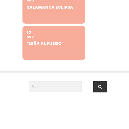
AGO
SALAMANCA ECLIPSA
12
AGO
"LEÑA AL FUEGO"
Newsletter · ¡Menuda es Salamanca!
¿Te apuntas? ¡No te pierdas nada de lo
que pasa en Salamanca para tus