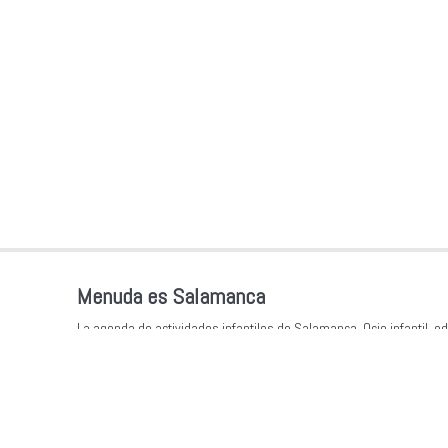
Menuda es Salamanca
La agenda de actividades infantiles de Salamanca. Ocio infantil, ed
como entorno favorable para los más pequeños.
Síguenos en Instagram