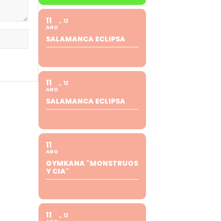
11
12
AGO
SALAMANCA ECLIPSA
11
12
AGO
SALAMANCA ECLIPSA
11
AGO
GYMKANA "MONSTRUOS
Y CIA"
11
12