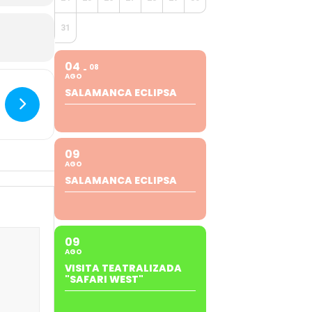
31
04
08
AGO
SALAMANCA ECLIPSA
09
AGO
SALAMANCA ECLIPSA
09
AGO
VISITA TEATRALIZADA
"SAFARI WEST"