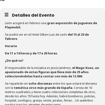
Detalles del Evento
León acogerá en febrero una
gran exposición de juguetes de
Playmobil.
Se podrá ver en el Hotel Silken Luis de León
del 15 al 23 de
febrero
Horario
De 11 a 14 horas y de 17 a 20 horas.
¿De qué va?
El responsable de la iniciativa es Jesús Jiménez,
el Mago Xuso, un
apasionado de estas figuras que lleva más de 25 años
coleccionándolas hasta contar con más de 12.000.
Se repartirán en
ocho dioramas
entre los que estará el diorama
con la
temática circo más grande de España
. Consta de 10
metros cuadrados y tiene cuatro colecciones completas de circo,
desde los años 70 hasta hoy. Además, habrá bomberos, policías,
hospital, zoológico, granja, oeste, piratas, ferias… Un auténtico
paraíso para los amantes de este juego.