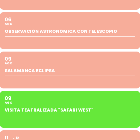
06
AGO
OBSERVACIÓN ASTRONÓMICA CON TELESCOPIO
09
AGO
SALAMANCA ECLIPSA
09
AGO
VISITA TEATRALIZADA "SAFARI WEST"
11
12