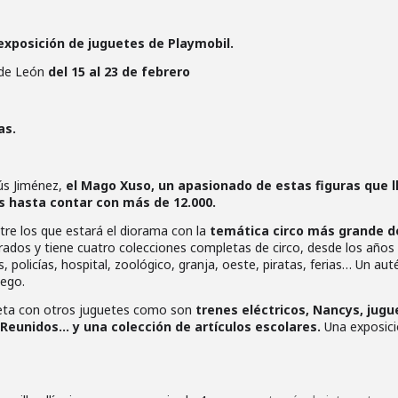
exposición de juguetes de Playmobil.
s de León
del 15 al 23 de febrero
as.
sús Jiménez,
el Mago Xuso, un apasionado de estas figuras que l
s hasta contar con más de 12.000.
tre los que estará el diorama con la
temática circo más grande d
ados y tiene cuatro colecciones completas de circo, desde los años
policías, hospital, zoológico, granja, oeste, piratas, ferias… Un aut
uego.
leta con otros juguetes como son
trenes eléctricos, Nancys, jugu
 Reunidos… y una colección de artículos escolares.
Una exposic