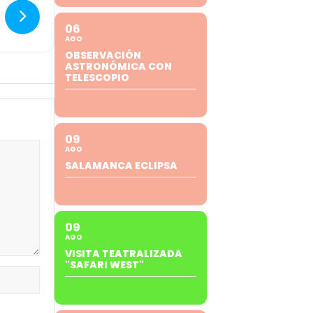
06
AGO
OBSERVACIÓN
ASTRONÓMICA CON
TELESCOPIO
09
AGO
SALAMANCA ECLIPSA
09
AGO
VISITA TEATRALIZADA
"SAFARI WEST"