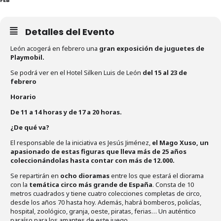
Detalles del Evento
León acogerá en febrero una
gran exposición de juguetes de
Playmobil.
Se podrá ver en el Hotel Silken Luis de León
del 15 al 23 de
febrero
Horario
De 11 a 14 horas y de 17 a 20 horas.
¿De qué va?
El responsable de la iniciativa es Jesús Jiménez,
el Mago Xuso, un
apasionado de estas figuras que lleva más de 25 años
coleccionándolas hasta contar con más de 12.000.
Se repartirán en
ocho dioramas
entre los que estará el diorama
con la
temática circo más grande de España
. Consta de 10
metros cuadrados y tiene cuatro colecciones completas de circo,
desde los años 70 hasta hoy. Además, habrá bomberos, policías,
hospital, zoológico, granja, oeste, piratas, ferias… Un auténtico
paraíso para los amantes de este juego.