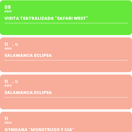
09
AGO
VISITA TEATRALIZADA "SAFARI WEST"
11
12
AGO
SALAMANCA ECLIPSA
11
12
AGO
SALAMANCA ECLIPSA
11
AGO
GYMKANA "MONSTRUOS Y CIA"