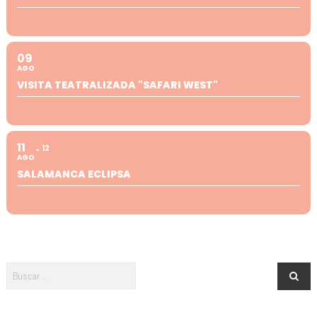
09
AGO
VISITA TEATRALIZADA "SAFARI WEST"
11
12
AGO
SALAMANCA ECLIPSA