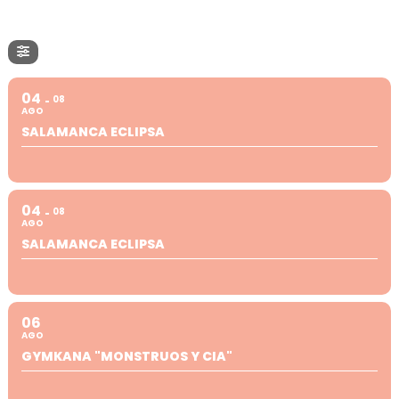
04
08
AGO
SALAMANCA ECLIPSA
04
08
AGO
SALAMANCA ECLIPSA
06
AGO
GYMKANA "MONSTRUOS Y CIA"