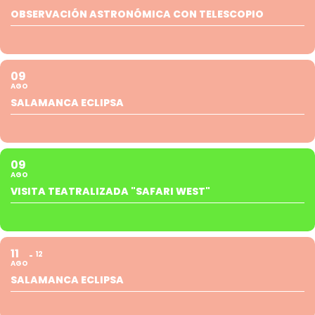
OBSERVACIÓN ASTRONÓMICA CON TELESCOPIO
09
AGO
SALAMANCA ECLIPSA
09
AGO
VISITA TEATRALIZADA "SAFARI WEST"
11
12
AGO
SALAMANCA ECLIPSA