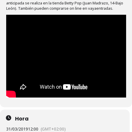
anticipada se realiza en la tienda Betty Pop (Juan Madrazo, 14-Bajo
León). También pueden comprarse on line en vayaentradas.
Hora
31/03/2019
12:00
(GMT+02:00)