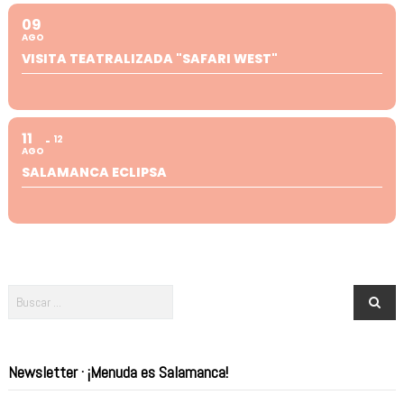
09
AGO
VISITA TEATRALIZADA "SAFARI WEST"
11
12
AGO
SALAMANCA ECLIPSA
Newsletter · ¡Menuda es Salamanca!