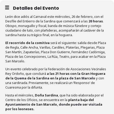
Detalles del Evento
León dice adiós al Carnaval este miércoles, 26 de febrero, con el
Desfile del Entierro de la Sardina que comenzará a las
20 horas
.
Obispo, monaguillo y fiscal, banda de música fúnebre y cortejo
ciudadano de luto, con plañideras, acompañarán al cadáver de la
sardina hasta su trágico final, en la hoguera.
El recorrido de la comitiva
será el siguiente: salida desde Plaza
de Regla, Calle Ancha, Varillas, Cardiles, Platerías, Plegarias, Plaza
San Martín, Zapaterías, Plaza Don Gutierre, Fernández Cadórniga,
Plaza de las Concepciones, La Rúa, Teatro, para acabar en la Plaza
San Marcelo.
Un evento celebrado por la Federación de Asociaciones Vecinales
Rey Ordoño, que concluirá
a las 21 horas con la Gran Hoguera
de la Quema de la Sardina en la plaza de San Marcelo
y con
una sardinada. Previamente, se realizará un ‘Responso’ de
Cuaresma por la difunta.
Hasta el miércoles,
Doña Sardina
, que ha sido elaborada por el
Centro de los Oficios, se encuentra en la
planta baja del
Ayuntamiento de San Marcelo, donde puede ser visitada
por los leoneses.