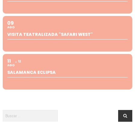
09
AGO
VISITA TEATRALIZADA "SAFARI WEST"
11
12
AGO
SALAMANCA ECLIPSA