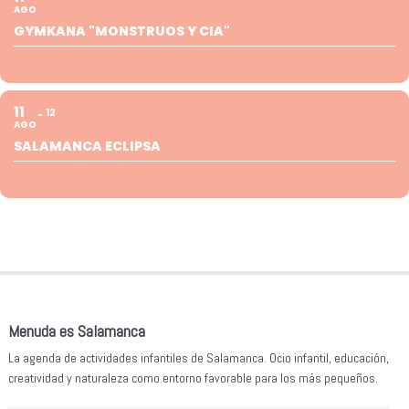
AGO
GYMKANA "MONSTRUOS Y CIA"
11
12
AGO
SALAMANCA ECLIPSA
Menuda es Salamanca
La agenda de actividades infantiles de Salamanca. Ocio infantil, educación,
creatividad y naturaleza como entorno favorable para los más pequeños.