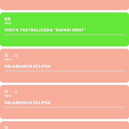
09
AGO
VISITA TEATRALIZADA "SAFARI WEST"
11
12
AGO
SALAMANCA ECLIPSA
11
12
AGO
SALAMANCA ECLIPSA
11