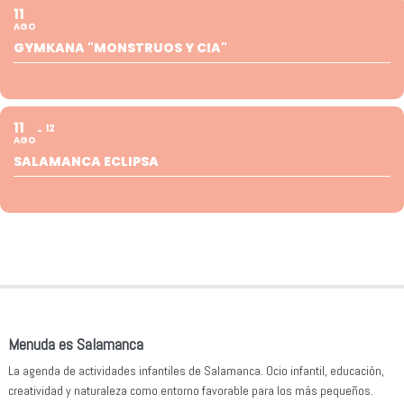
11
AGO
GYMKANA "MONSTRUOS Y CIA"
11
12
AGO
SALAMANCA ECLIPSA
Menuda es Salamanca
La agenda de actividades infantiles de Salamanca. Ocio infantil, educación,
creatividad y naturaleza como entorno favorable para los más pequeños.