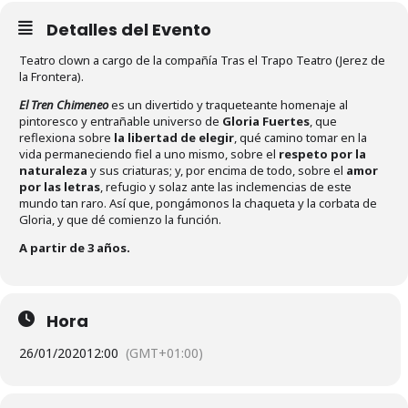
Detalles del Evento
Teatro clown a cargo de la compañía Tras el Trapo Teatro (Jerez de
la Frontera).
El Tren Chimeneo
es un divertido y traqueteante homenaje al
pintoresco y entrañable universo de
Gloria Fuertes
, que
reflexiona sobre
la libertad de elegir
, qué camino tomar en la
vida permaneciendo fiel a uno mismo, sobre el
respeto por la
naturaleza
y sus criaturas; y, por encima de todo, sobre el
amor
por las letras
, refugio y solaz ante las inclemencias de este
mundo tan raro. Así que, pongámonos la chaqueta y la corbata de
Gloria, y que dé comienzo la función.
A partir de 3 años.
Hora
26/01/2020
12:00
(GMT+01:00)