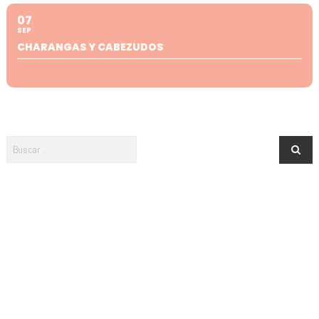
07
SEP
CHARANGAS Y CABEZUDOS
Newsletter · ¡Menuda es Salamanca!
¿Te apuntas? ¡No te pierdas nada de lo que pasa en Salamanca para
tus peques!