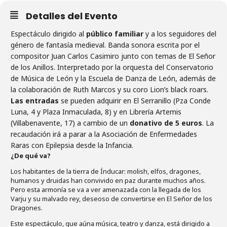
Detalles del Evento
Espectáculo dirigido al
público familiar
y a los seguidores del
género de fantasía medieval. Banda sonora escrita por el
compositor Juan Carlos Casimiro junto con temas de El Señor
de los Anillos. Interpretado por la orquesta del Conservatorio
de Música de León y la Escuela de Danza de León, además de
la colaboración de Ruth Marcos y su coro Lion’s black roars.
Las entradas
se pueden adquirir en El Serranillo (Pza Conde
Luna, 4 y Plaza Inmaculada, 8) y en Librería Artemis
(Villabenavente, 17) a cambio de un
donativo de 5 euros
. La
recaudación irá a parar a la Asociación de Enfermedades
Raras con Epilepsia desde la Infancia.
¿De qué va?
Los habitantes de la tierra de Índucar: molish, elfos, dragones,
humanos y druidas han convivido en paz durante muchos años.
Pero esta armonía se va a ver amenazada con la llegada de los
Varju y su malvado rey, deseoso de convertirse en El Señor de los
Dragones.
Este espectáculo, que aúna música, teatro y danza, está dirigido a