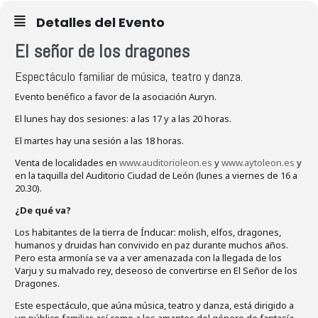
Detalles del Evento
El señor de los dragones
Espectáculo familiar de música, teatro y danza.
Evento benéfico a favor de la asociación Auryn.
El lunes hay dos sesiones: a las 17 y a las 20 horas.
El martes hay una sesión a las 18 horas.
Venta de localidades en
www.auditorioleon.es
y
www.aytoleon.es
y
en la taquilla del Auditorio Ciudad de León (lunes a viernes de 16 a
20.30).
¿De qué va?
Los habitantes de la tierra de Índucar: molish, elfos, dragones,
humanos y druidas han convivido en paz durante muchos años.
Pero esta armonía se va a ver amenazada con la llegada de los
Varju y su malvado rey, deseoso de convertirse en El Señor de los
Dragones.
Este espectáculo, que aúna música, teatro y danza, está dirigido a
un público familiar, así como a los amantes del género de fantasía