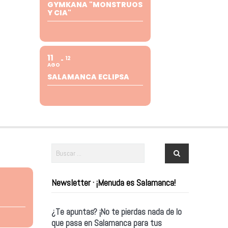
GYMKANA "MONSTRUOS
Y CIA"
11
12
AGO
SALAMANCA ECLIPSA
Newsletter · ¡Menuda es Salamanca!
¿Te apuntas? ¡No te pierdas nada de lo
que pasa en Salamanca para tus