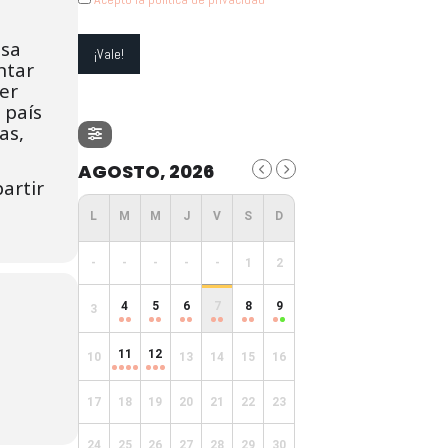
esa
ntar
ner
 país
as,
AGOSTO, 2026
artir
-
-
-
-
-
1
2
4
5
6
7
8
9
3
11
12
10
13
14
15
16
17
18
19
20
21
22
23
24
25
26
27
28
29
30