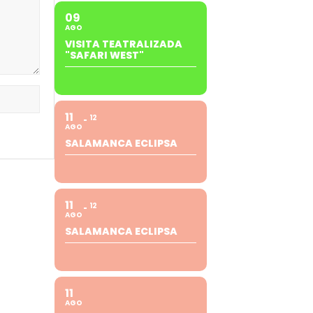
09
AGO
VISITA TEATRALIZADA
"SAFARI WEST"
11
12
AGO
SALAMANCA ECLIPSA
11
12
AGO
SALAMANCA ECLIPSA
11
AGO