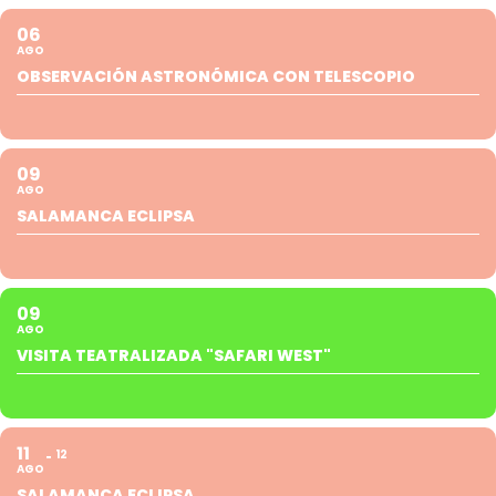
06
AGO
OBSERVACIÓN ASTRONÓMICA CON TELESCOPIO
09
AGO
SALAMANCA ECLIPSA
09
AGO
VISITA TEATRALIZADA "SAFARI WEST"
11
12
AGO
SALAMANCA ECLIPSA