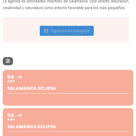
La agenda de actividades infantiles de Salamanca. Ocio infantil, educación,
creatividad y naturaleza como entorno favorable para los más pequeños.
Síguenos en Instagram
04
08
AGO
SALAMANCA ECLIPSA
04
08
AGO
SALAMANCA ECLIPSA