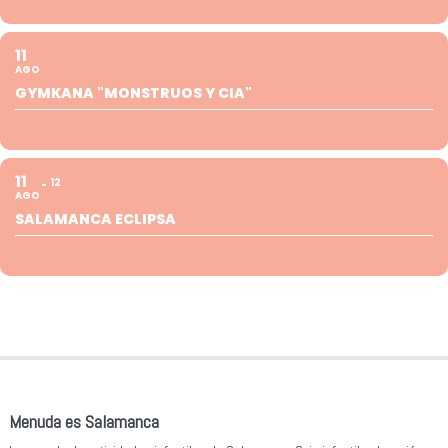
11
AGO
GYMKANA "MONSTRUOS Y CIA"
11
12
AGO
SALAMANCA ECLIPSA
Menuda es Salamanca