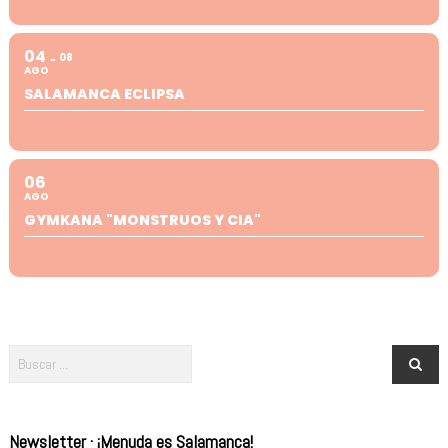
04
08
AGO
SALAMANCA ECLIPSA
06
AGO
GYMKANA "MONSTRUOS Y CIA"
Newsletter · ¡Menuda es Salamanca!