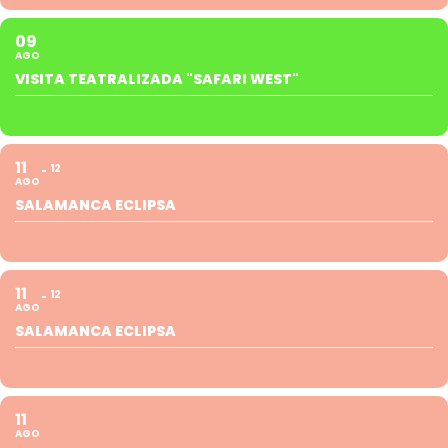
09
AGO
VISITA TEATRALIZADA "SAFARI WEST"
11
12
AGO
SALAMANCA ECLIPSA
11
12
AGO
SALAMANCA ECLIPSA
11
AGO