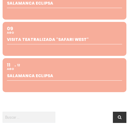
SALAMANCA ECLIPSA
09
AGO
VISITA TEATRALIZADA "SAFARI WEST"
11
12
AGO
SALAMANCA ECLIPSA