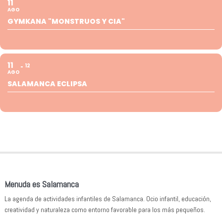
11
AGO
GYMKANA "MONSTRUOS Y CIA"
11
12
AGO
SALAMANCA ECLIPSA
Menuda es Salamanca
La agenda de actividades infantiles de Salamanca. Ocio infantil, educación,
creatividad y naturaleza como entorno favorable para los más pequeños.